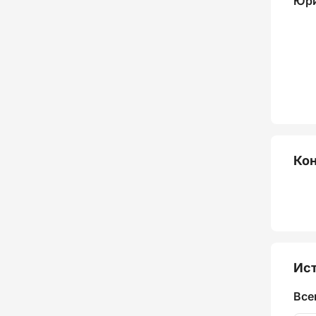
Юри
Ко
Ист
Все