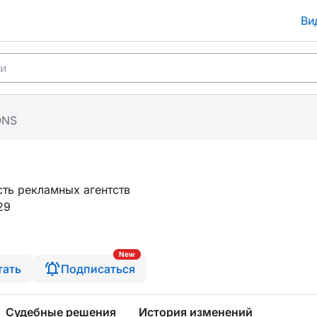
Ви
ONS
ть рекламных агентств
29
New
тать
Подписаться
Судебные решения
История изменений