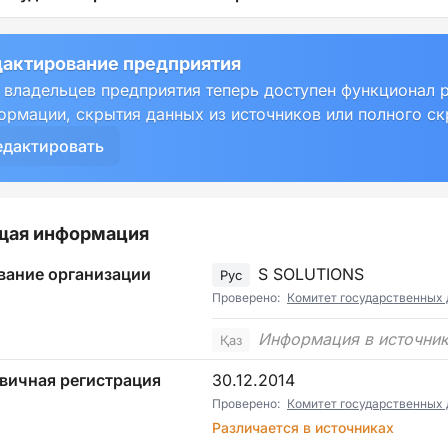
актирование предприятия
 владельцев предприятия теперь доступен функционал 
ормации, скрытия данных из источников или полного с
едактировать
щая информация
вание организации
S SOLUTIONS
Рус
Проверено:
Комитет государственных 
Информация в источник
Қаз
вичная регистрация
30.12.2014
Проверено:
Комитет государственных 
Различается в источниках