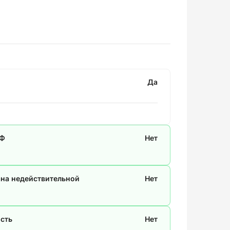
Да
СФ
Нет
ана недействительной
Нет
сть
Нет