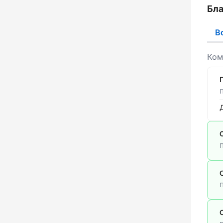
Бла
В
Ком
П
П
П