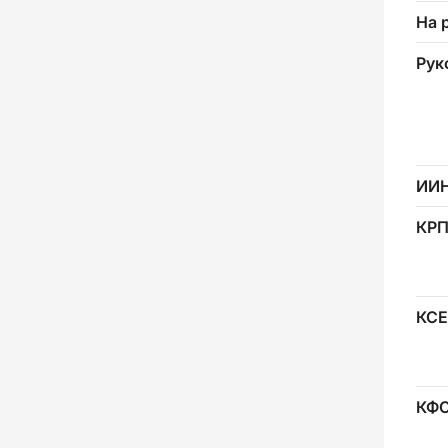
На 
Рук
ИИ
КР
КСЕ
КФ