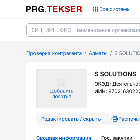
Все системы
Проверка контрагента
/
Алматы
/
S SOLUTI
S SOLUTIONS
ОКЭД:
Деятельнос
Добавить
ИИН:
8702163022
логотип
Редактировать / скрыть
Распеча
Сводная информация
Гос. закупки