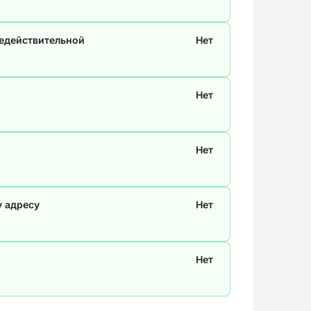
недействительной
Нет
Нет
Нет
у адресу
Нет
Нет