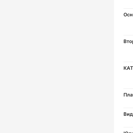
Осн
Вто
КА
Пла
Вид