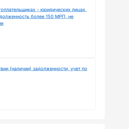
гоплательщиках - юридических лицах,
долженность более 150 МРП, не
ия
вии (наличии) задолженности, учет по