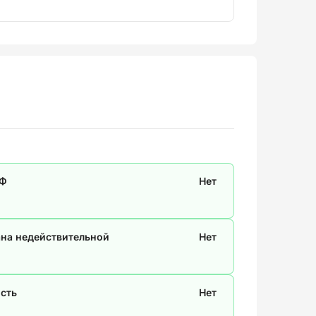
СФ
Нет
ана недействительной
Нет
сть
Нет