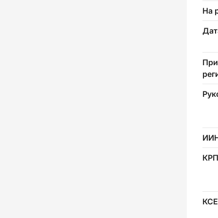
На 
Дат
При
рег
Рук
ИИ
КР
КСЕ