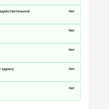
недействительной
Нет
Нет
Нет
у адресу
Нет
Нет