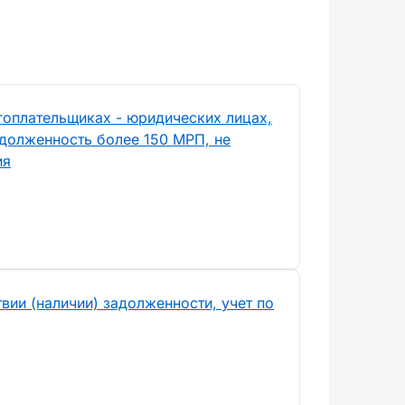
гоплательщиках - юридических лицах,
долженность более 150 МРП, не
ия
вии (наличии) задолженности, учет по