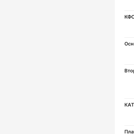
КФ
Осн
Вто
КА
Пла