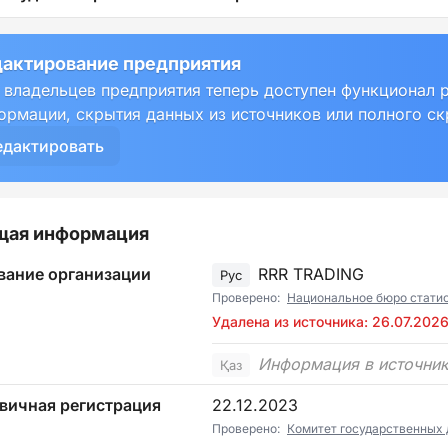
актирование предприятия
 владельцев предприятия теперь доступен функционал 
ормации, скрытия данных из источников или полного с
едактировать
щая информация
вание организации
RRR TRADING
Рус
Проверено:
Национальное бюро стати
Удалена из источника: 26.07.202
Информация в источник
Қаз
вичная регистрация
22.12.2023
Проверено:
Комитет государственных 