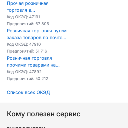
Прочая розничная
торговля в
неспециализированных
Код ОКЭД:
47191
магазинах, являющихся
Предприятий:
67 805
торговыми объектами, с
Розничная торговля путем
торговой площадью менее
заказа товаров по почте
2000 кв.м
или через сеть Интернет
Код ОКЭД:
47910
Предприятий:
51 716
Розничная торговля
прочими товарами на
рынках
Код ОКЭД:
47892
Предприятий:
50 212
Список всех ОКЭД
Кому полезен сервис