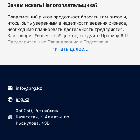
Зачем искать Налогоплательщика?
Современный рынок продолжает бросать нам вызов и,
чтобы быть уверенным в надежности ведения бизнеса,
необходимо планировать деятельность предприятия.
Как говорит бизнес-сообщество, следуйте Правилу 6 П -
Предварительное Планирование и Подготовка
Предотвращают Плачевную Производительность (Prior
Читать далее...
Planning and Preparation Prevents Poor Performance).
Поиск налогоплательщика — один из пунктов бизнес-
планирования, предотвращающий слабую
результативность работы. Сложно приуменьшить цену
достоверной информации, когда дело доходит до поиска
налогоплательщика в реестрах.
info@prg.kz
Почему это важно?
prg.kz
Чтобы добиться отличных результатов, компании
050050, Республика
необходимо взаимодействовать с контрагентами
Казахстан, г. Алматы, пр.
(поставщиками услуг, партнерами, клиентами), и это
Рыскулова, 43В
всегда риск – не все из них будут надежными. В целях
управления и минимизации рисков, связанных с