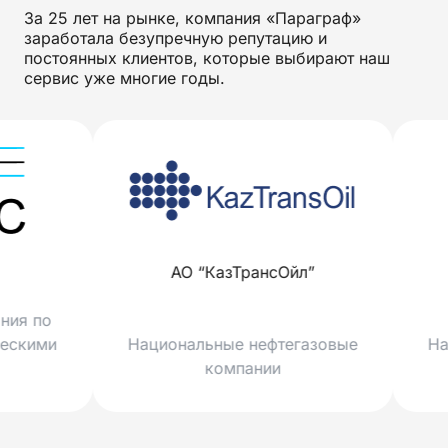
За 25 лет на рынке, компания «Параграф»
заработала безупречную репутацию и
постоянных клиентов, которые выбирают наш
сервис уже многие годы.
АО “КазТрансОйл”
АО “К
Национальные нефтегазовые
Национальн
компании
к