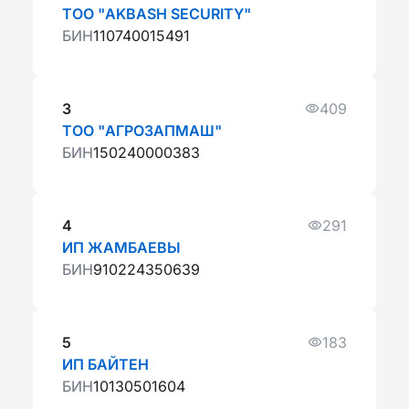
ТОО "AKBASH SECURITY"
БИН
110740015491
3
409
ТОО "АГРОЗАПМАШ"
БИН
150240000383
4
291
ИП ЖАМБАЕВЫ
БИН
910224350639
5
183
ИП БАЙТЕН
БИН
10130501604