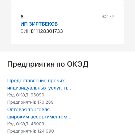
6
179
ИП ЗИЯТБЕКОВ
БИН
811128301733
Предприятия по ОКЭД
Предоставление прочих
индивидуальных услуг, не
включенных в другие
Код ОКЭД:
96090
группировки
Предприятий:
170 289
Оптовая торговля
широким ассортиментом
товаров без какой-либо
Код ОКЭД:
46909
конкретизации
Предприятий:
124 990