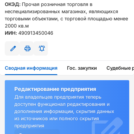
ОКЭД:
Прочая розничная торговля в
неспециализированных магазинах, являющихся
торговыми объектами, с торговой площадью менее
2000 кв.м
ИИН:
490913450046
Сводная информация
Гос. закупки
Судебные 
Редактирование предприятия
Для владельцев предприятия теперь
доступен функционал редактирования и
дополнения информации, скрытия данных
из источников или полного скрытия
предприятия