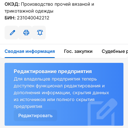
ОКЭД:
Производство прочей вязаной и
трикотажной одежды
БИН:
231040042212
Сводная информация
Гос. закупки
Судебные 
Редактирование предприятия
Для владельцев предприятия теперь
доступен функционал редактирования и
дополнения информации, скрытия данных
из источников или полного скрытия
предприятия
Редактировать