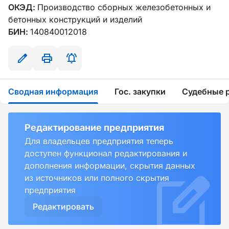
ОКЭД:
Производство сборных железобетонных и
бетонных конструкций и изделий
БИН:
140840012018
Сводная информация
Гос. закупки
Судебные 
Редактирование предприятия
Для владельцев предприятия теперь
доступен функционал редактирования и
дополнения информации, скрытия данных
из источников или полного скрытия
предприятия
Редактировать