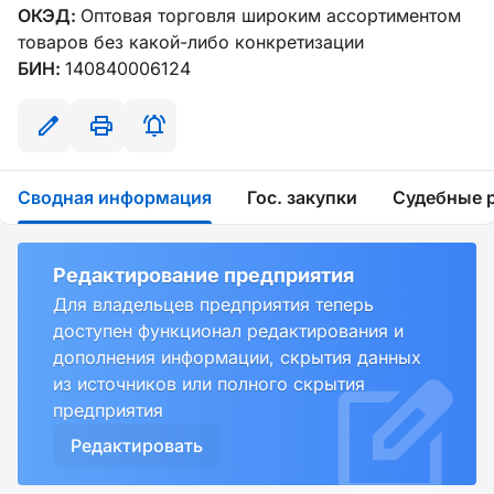
ОКЭД:
Оптовая торговля широким ассортиментом
товаров без какой-либо конкретизации
БИН:
140840006124
Сводная информация
Гос. закупки
Судебные 
Редактирование предприятия
Для владельцев предприятия теперь
доступен функционал редактирования и
дополнения информации, скрытия данных
из источников или полного скрытия
предприятия
Редактировать