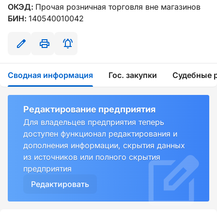
ОКЭД:
Прочая розничная торговля вне магазинов
БИН:
140540010042
Сводная информация
Гос. закупки
Судебные 
Редактирование предприятия
Для владельцев предприятия теперь
доступен функционал редактирования и
дополнения информации, скрытия данных
из источников или полного скрытия
предприятия
Редактировать