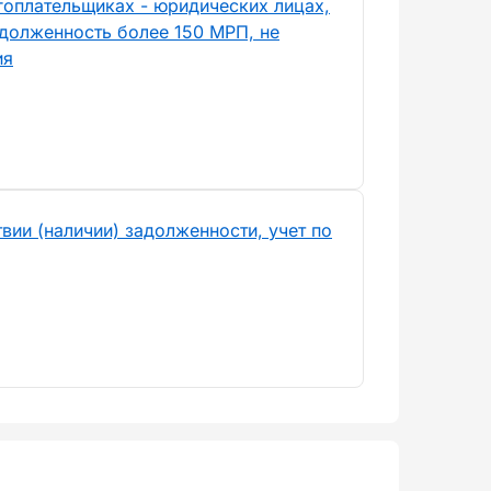
гоплательщиках - юридических лицах,
долженность более 150 МРП, не
ия
вии (наличии) задолженности, учет по