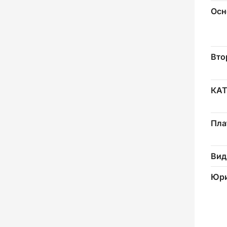
Осн
Вто
КА
Пла
Вид
Юри