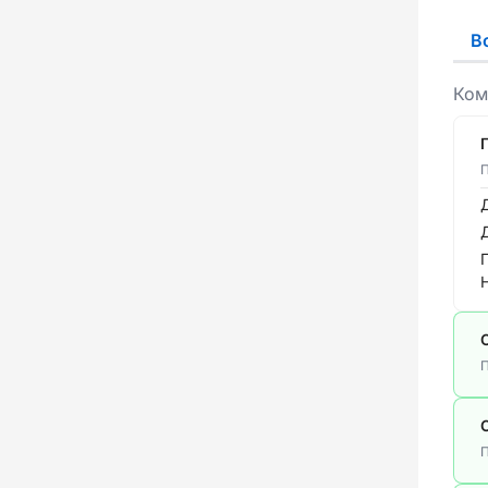
В
Ком
П
П
П