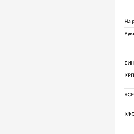
На 
Рук
БИ
КР
КСЕ
КФ