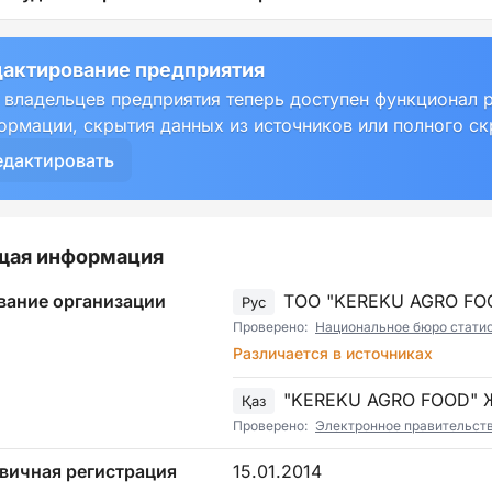
актирование предприятия
 владельцев предприятия теперь доступен функционал 
ормации, скрытия данных из источников или полного с
едактировать
щая информация
вание организации
ТОО "KEREKU AGRO FO
Рус
Проверено:
Национальное бюро статист
Различается в источниках
"KEREKU AGRO FOOD"
Қаз
Проверено:
Электронное правительст
вичная регистрация
15.01.2014