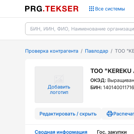
Все системы
Проверка контрагента
/
Павлодар
/
ТОО "K
ТОО "KEREKU
ОКЭД:
Выращиван
Добавить
БИН:
14014001171
логотип
Редактировать / скрыть
Распеча
Сводная информация
Гос. закупки