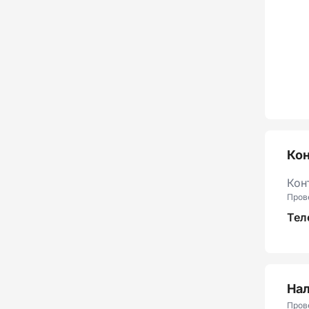
Ко
Кон
Пров
Тел
Нал
Пров