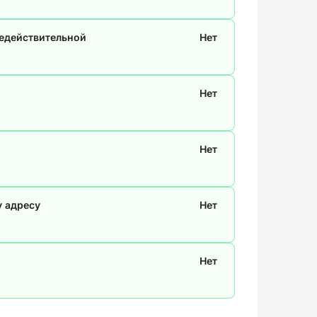
недействительной
Нет
Нет
Нет
у адресу
Нет
Нет