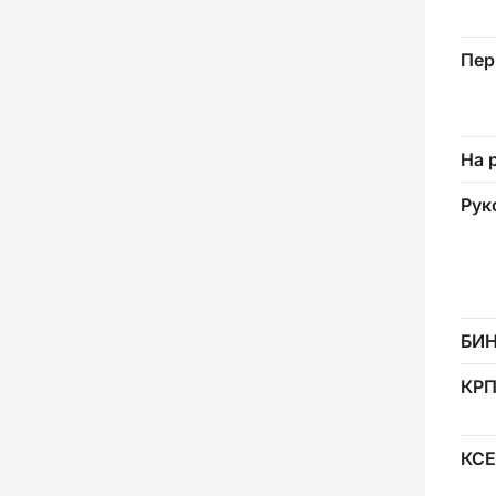
Пер
На 
Рук
БИ
КР
КСЕ