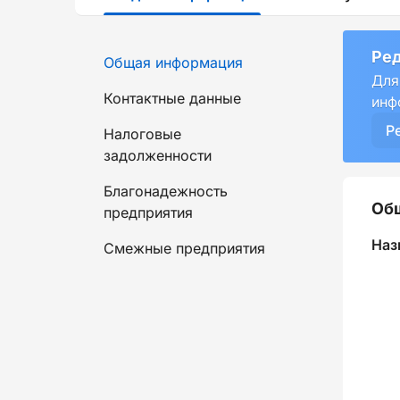
Ред
Общая информация
Для
Контактные данные
инф
Р
Налоговые
задолженности
Благонадежность
Об
предприятия
Наз
Смежные предприятия