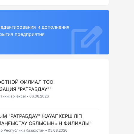
редактирования и дополнения
крытия предприятия
АСТНОЙ ФИЛИАЛ ТОО
АЦИЯ "РАТРАБДАУ""
ики: api excel
06.08.2026
М "РАТРАБДАУ" ЖАУАПКЕРШІЛІГІ
Ң МАҢҒЫСТАУ ОБЛЫСЫНЫҢ ФИЛИАЛЫ"
во Республики Казахстан
05.08.2026