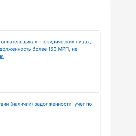
гоплательщиках - юридических лицах,
долженность более 150 МРП, не
ия
вии (наличии) задолженности, учет по