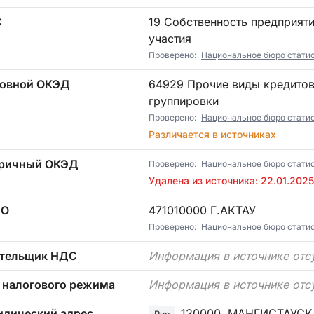
С
19 Собственность предприятий без государственного и иностранного
участия
Проверено:
Национальное бюро статист
овной ОКЭД
64929 Прочие виды кредитования, не включенные в другие
группировки
Проверено:
Национальное бюро статист
Различается в источниках
ричный ОКЭД
Проверено:
Национальное бюро стати
Удалена из источника: 22.01.2025
ТО
471010000 Г.АКТАУ
Проверено:
Национальное бюро статист
тельщик НДС
Информация в источнике отс
 налогового режима
Информация в источнике отс
дический адрес
130000, МАНГИСТАУСКАЯ