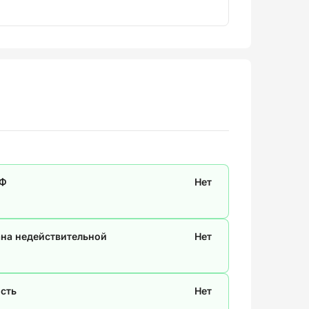
СФ
Нет
ана недействительной
Нет
сть
Нет