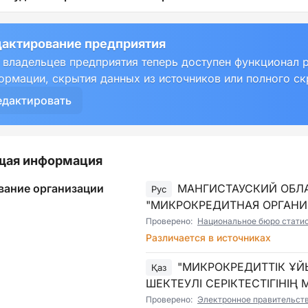
актирование предприятия
 владельцев предприятия теперь доступен функционал 
ормации, скрытия данных из источников или полного с
едактировать
щая информация
вание организации
МАНГИСТАУСКИЙ ОБЛ
Рус
"МИКРОКРЕДИТНАЯ ОРГАНИЗ
Проверено:
Национальное бюро статист
Различается в источниках
"МИКРОКРЕДИТТІК ҰЙЫ
Қаз
ШЕКТЕУЛІ СЕРІКТЕСТІГІНІ
Проверено:
Электронное правительст