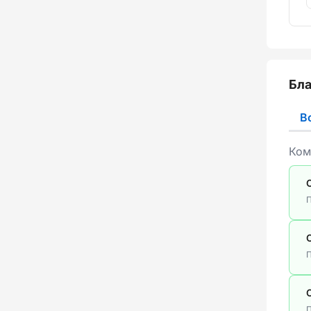
Бла
В
Ком
П
П
П