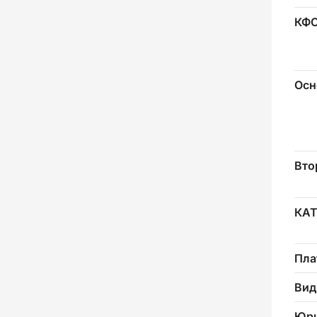
КФ
Осн
Вто
КА
Пла
Вид
Юри