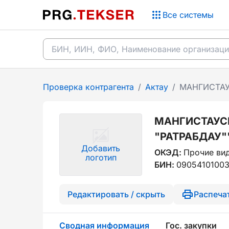
Все системы
Проверка контрагента
/
Актау
/
МАНГИСТАУ
МАНГИСТАУС
"РАТРАБДАУ"
Добавить
ОКЭД:
Прочие вид
логотип
БИН:
0905410100
Редактировать / скрыть
Распеча
Сводная информация
Гос. закупки