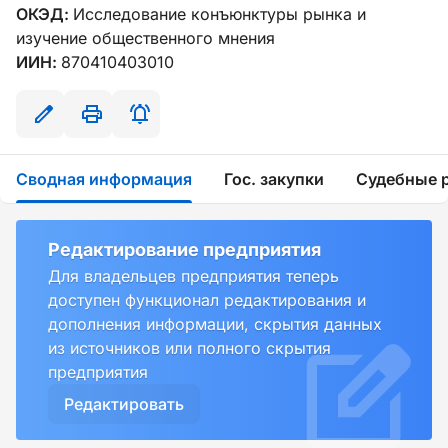
ОКЭД:
Исследование конъюнктуры рынка и
изучение общественного мнения
ИИН:
870410403010
Сводная информация
Гос. закупки
Судебные 
Редактирование предприятия
Для владельцев предприятия теперь
доступен функционал редактирования и
дополнения информации, скрытия данных
из источников или полного скрытия
предприятия
Редактировать