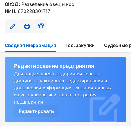
ОКЭД:
Разведение овец и коз
ИИН:
670228301717
Сводная информация
Гос. закупки
Судебные 
Редактирование предприятия
Для владельцев предприятия теперь
доступен функционал редактирования и
дополнения информации, скрытия данных
из источников или полного скрытия
предприятия
Редактировать