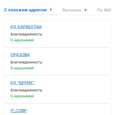
С похожим адресом
Филиалы
По ФИО 
5
0
КХ КАРАБУЛАК
Благонадежность:
0 нарушений
ОРАЗОВА
Благонадежность:
0 нарушений
КХ "БЕРИК"
Благонадежность:
0 нарушений
IT_CORP