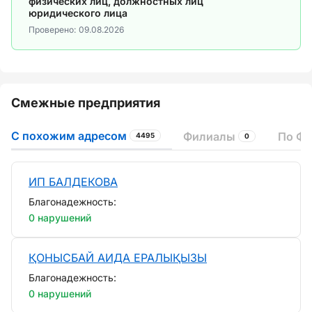
физических лиц, должностных лиц
юридического лица
Проверено:
09.08.2026
Смежные предприятия
С похожим адресом
Филиалы
По ФИ
4495
0
ИП БАЛДЕКОВА
Благонадежность:
0 нарушений
ҚОНЫСБАЙ АИДА ЕРАЛЫҚЫЗЫ
Благонадежность:
0 нарушений