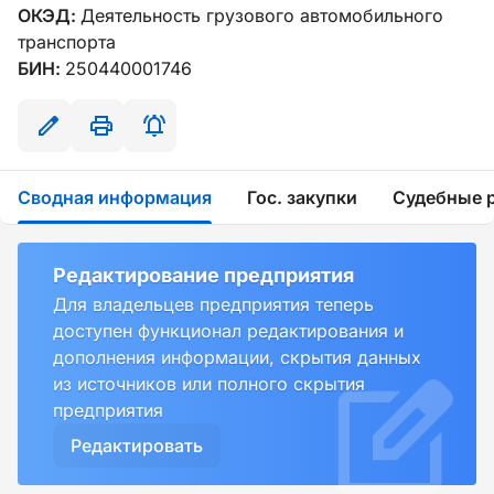
ОКЭД:
Деятельность грузового автомобильного
транспорта
БИН:
250440001746
Сводная информация
Гос. закупки
Судебные 
Редактирование предприятия
Для владельцев предприятия теперь
доступен функционал редактирования и
дополнения информации, скрытия данных
из источников или полного скрытия
предприятия
Редактировать