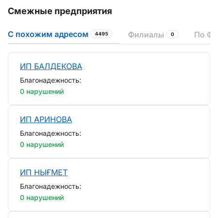
Смежные предприятия
С похожим адресом
Филиалы
По ФИ
4495
0
ИП БАЛДЕКОВА
Благонадежность:
0 нарушений
ИП АРИНОВА
Благонадежность:
0 нарушений
ИП НЫҒМЕТ
Благонадежность:
0 нарушений