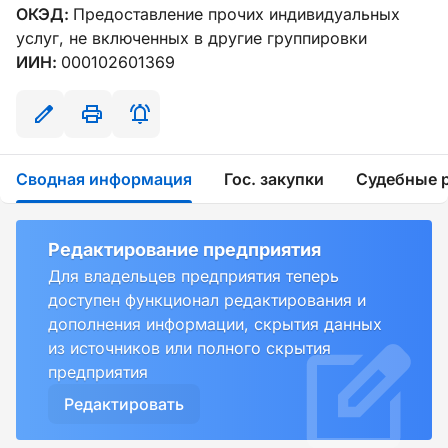
ОКЭД:
Предоставление прочих индивидуальных
услуг, не включенных в другие группировки
ИИН:
000102601369
Сводная информация
Гос. закупки
Судебные 
Редактирование предприятия
Для владельцев предприятия теперь
доступен функционал редактирования и
дополнения информации, скрытия данных
из источников или полного скрытия
предприятия
Редактировать