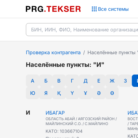
Все системы
Проверка контрагента
/
Населённые пункты 
Населённые пункты: "И"
А
Б
В
Г
Д
Е
Ж
З
Ю
Я
Қ
Ү
Ұ
Ә
Ө
И
ИБАГАР
ИБА
ОБЛАСТЬ АБАЙ / АЯГОЗСКИЙ РАЙОН /
ВОСТ
МАЙЛИНСКИЙ С.О. / С.МАЙЛИНО
/ ТА
МАНЫ
KATO:
103667104
KAT