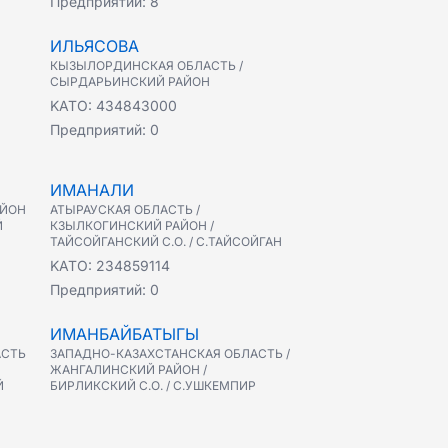
Предприятий:
8
ИЛЬЯСОВА
КЫЗЫЛОРДИНСКАЯ ОБЛАСТЬ /
СЫРДАРЬИНСКИЙ РАЙОН
KATO:
434843000
Предприятий:
0
ИМАНАЛИ
АЙОН
АТЫРАУСКАЯ ОБЛАСТЬ /
Й
КЗЫЛКОГИНСКИЙ РАЙОН /
ТАЙСОЙГАНСКИЙ С.О. / С.ТАЙСОЙГАН
KATO:
234859114
Предприятий:
0
ИМАНБАЙБАТЫГЫ
АСТЬ
ЗАПАДНО-КАЗАХСТАНСКАЯ ОБЛАСТЬ /
ЖАНГАЛИНСКИЙ РАЙОН /
Й
БИРЛИКСКИЙ С.О. / С.УШКЕМПИР
KATO:
274033306
Предприятий:
0