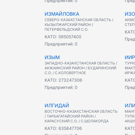
Предприятий:
0
Пред
ИЗМАЙЛОВКА
ИЗО
СЕВЕРО-КАЗАХСТАНСКАЯ ОБЛАСТЬ /
АКМО
КЫЗЫЛЖАРСКИЙ РАЙОН /
СТЕП
ПЕТЕРФЕЛЬДСКИЙ С.О.
KAT
KATO:
595057400
Пред
Предприятий:
0
ИЗЫМ
ИИ
ЗАПАДНО-КАЗАХСТАНСКАЯ ОБЛАСТЬ /
ТУРК
АКЖАИКСКИЙ РАЙОН / БУДАРИНСКИЙ
МАКТ
С.О. / С.КОЛОВЕРТНОЕ
ИРЖА
KATO:
273247306
KAT
Предприятий:
0
Пред
ИЛГИДАЙ
ИЛИ
ВОСТОЧНО-КАЗАХСТАНСКАЯ ОБЛАСТЬ
МАНГ
/ ТАРБАГАТАЙСКИЙ РАЙОН /
ТУПК
КАРАСУСКИЙ С.О. / С.ШОЛАКОРДА
АКШУ
KATO:
635847706
KAT