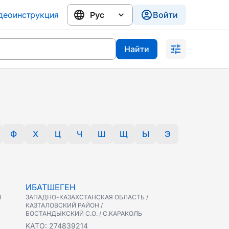
деоинструкция
Войти
Найти
Ф
Х
Ц
Ч
Ш
Щ
Ы
Э
ИБАТШЕГЕН
Н
ЗАПАДНО-КАЗАХСТАНСКАЯ ОБЛАСТЬ /
КАЗТАЛОВСКИЙ РАЙОН /
БОСТАНДЫКСКИЙ С.О. / С.КАРАКОЛЬ
KATO:
274839214