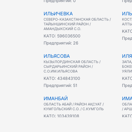
Предприятий:
0
Пред
ИЛЬИЧЕВКА
ИЛЬ
СЕВЕРО-КАЗАХСТАНСКАЯ ОБЛАСТЬ /
КОСТ
ТАЙЫНШИНСКИЙ РАЙОН /
АЛТЫ
АМАНДЫКСКИЙ С.О.
KAT
KATO:
596036500
Пред
Предприятий:
26
ИЛЬЯСОВА
ИЛ
КЫЗЫЛОРДИНСКАЯ ОБЛАСТЬ /
ЗАПА
СЫРДАРЬИНСКИЙ РАЙОН /
БОКЕ
С.О.ИМ.ИЛЬЯСОВА
УЯЛИ
KATO:
434843100
KAT
Предприятий:
51
Пред
ИМАНБАЙ
ИМ
ОБЛАСТЬ АБАЙ / РАЙОН АҚСУАТ /
ОБЛА
КУМГОЛЬСКИЙ С.О. / С.КУМГОЛЬ
/ АР
KATO:
103439108
KAT
Предприятий:
0
Пред