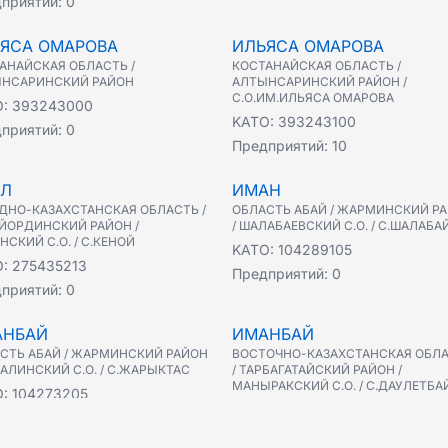
приятий:
0
ЯСА ОМАРОВА
ИЛЬЯСА ОМАРОВА
АНАЙСКАЯ ОБЛАСТЬ /
КОСТАНАЙСКАЯ ОБЛАСТЬ /
НСАРИНСКИЙ РАЙОН
АЛТЫНСАРИНСКИЙ РАЙОН /
С.О.ИМ.ИЛЬЯСА ОМАРОВА
O:
393243000
KATO:
393243100
приятий:
0
Предприятий:
10
ЯЛ
ИМАН
ДНО-КАЗАХСТАНСКАЯ ОБЛАСТЬ /
ОБЛАСТЬ АБАЙ / ЖАРМИНСКИЙ Р
ЙОРДИНСКИЙ РАЙОН /
/ ШАЛАБАЕВСКИЙ С.О. / С.ШАЛАБА
НСКИЙ С.О. / С.КЕНОЙ
KATO:
104289105
O:
275435213
Предприятий:
0
приятий:
0
АНБАЙ
ИМАНБАЙ
СТЬ АБАЙ / ЖАРМИНСКИЙ РАЙОН
ВОСТОЧНО-КАЗАХСТАНСКАЯ ОБЛ
ШАЛИНСКИЙ С.О. / С.ЖАРЫКТАС
/ ТАРБАГАТАЙСКИЙ РАЙОН /
МАНЫРАКСКИЙ С.О. / С.ДАУЛЕТБА
O:
104273205
KATO:
635857409
приятий:
0
Предприятий:
0