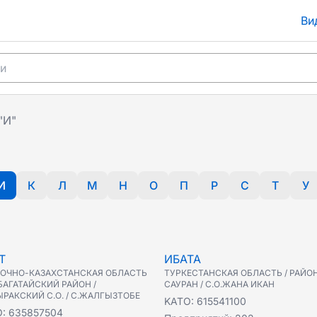
Ви
"И"
И
К
Л
М
Н
О
П
Р
С
Т
У
Т
ИБАТА
ОЧНО-КАЗАХСТАНСКАЯ ОБЛАСТЬ
ТУРКЕСТАНСКАЯ ОБЛАСТЬ / РАЙО
РБАГАТАЙСКИЙ РАЙОН /
САУРАН / С.О.ЖАНА ИКАН
РАКСКИЙ С.О. / С.ЖАЛГЫЗТОБЕ
KATO:
615541100
O:
635857504