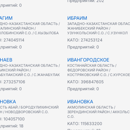
Предприятий:
202
приятий:
0
АГИМ
ИБРАИМ
ДНО-КАЗАХСТАНСКАЯ ОБЛАСТЬ /
ЗАПАДНО-КАЗАХСТАНСКАЯ ОБЛАС
АЛИНСКИЙ РАЙОН /
ЖАНИБЕКСКИЙ РАЙОН /
ЛОБИНСКИЙ С.О. / С.КЫЗЫЛОБА
УЗУНКОЛЬСКИЙ С.О. / С.УЗУНКОЛ
O:
274045114
KATO:
274253124
приятий:
0
Предприятий:
0
НАЕВ
ИВАНГОРОДСКОЕ
ДНО-КАЗАХСТАНСКАЯ ОБЛАСТЬ /
КОСТАНАЙСКАЯ ОБЛАСТЬ /
ИКСКИЙ РАЙОН /
ФЕДОРОВСКИЙ РАЙОН /
БУЛАКСКИЙ С.О. / С.ЖАНАБУЛАК
КОСТРЯКОВСКИЙ С.О. / С.КУРСКОЕ
O:
273257106
KATO:
396847605
приятий:
0
Предприятий:
0
НОВКА
ИВАНОВКА
СТЬ АБАЙ / БОРОДУЛИХИНСКИЙ
АКМОЛИНСКАЯ ОБЛАСТЬ /
Н / НОВОДВОРОВСКИЙ С.О.
ЗЕРЕНДИНСКИЙ РАЙОН / АККОЛЬ
С.О.
O:
104057100
KATO:
115633200
приятий:
18