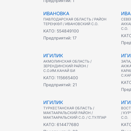
Предприятий:
1
ИВАНОВКА
ИВА
ПАВЛОДАРСКАЯ ОБЛАСТЬ / РАЙОН
СЕВЕ
ТЕРЕҢКӨЛ / ИВАНОВСКИЙ С.О.
АККА
С.О.
KATO:
554849100
KAT
Предприятий:
17
Пред
ИГИЛИК
ИГИ
АКМОЛИНСКАЯ ОБЛАСТЬ /
ЗАПА
ЗЕРЕНДИНСКИЙ РАЙОН /
АКЖА
С.О.ИМ.КАНАЙ БИ
КАРА
С.КА
KATO:
115665400
KAT
Предприятий:
21
Пред
ИГИЛИК
ИГИ
ТУРКЕСТАНСКАЯ ОБЛАСТЬ /
ВОСТ
МАКТААРАЛЬСКИЙ РАЙОН /
/ КУ
МАКТААРАЛЬСКИЙ С.О. / С.ТУЛПАР
С.О.
KATO:
614477680
KAT