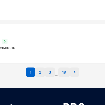
0
ельность
1
2
3
19
...