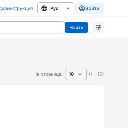
деоинструкция
Войти
Найти
На странице:
10
(1 - 10)