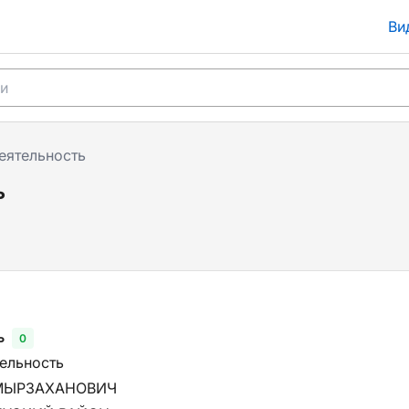
Ви
еятельность
ь
ь
0
тельность
МЫРЗАХАНОВИЧ