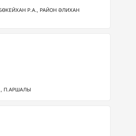
БӨКЕЙХАН Р.А., РАЙОН ӘЛИХАН
, П.АРШАЛЫ