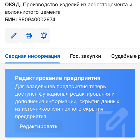
ОКЭД:
Производство изделий из асбестоцемента и
волокнистого цемента
БИН:
990940002974
Сводная информация
Гос. закупки
Судебные 
Редактирование предприятия
Для владельцев предприятия теперь
доступен функционал редактирования и
дополнения информации, скрытия данных
из источников или полного скрытия
предприятия
Редактировать