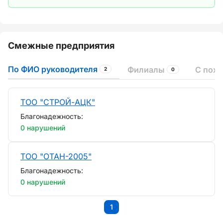
Смежные предприятия
По ФИО руководителя
Филиалы
С пох
2
0
ТОО "СТРОЙ-АЦК"
Благонадежность:
0 нарушений
ТОО "ОТАН-2005"
Благонадежность:
0 нарушений
1