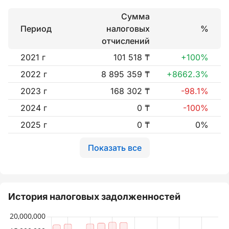
Сумма
Период
налоговых
%
отчислений
2021 г
101 518 ₸
+100%
2022 г
8 895 359 ₸
+8662.3%
2023 г
168 302 ₸
-98.1%
2024 г
0 ₸
-100%
2025 г
0 ₸
0%
Показать все
История налоговых задолженностей