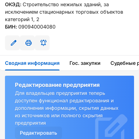
ОКЭД:
Строительство нежилых зданий, за
исключением стационарных торговых объектов
категорий 1, 2
БИН:
090940004080
Сводная информация
Гос. закупки
Судебные 
Редактирование предприятия
Для владельцев предприятия теперь
доступен функционал редактирования и
дополнения информации, скрытия данных
из источников или полного скрытия
предприятия
Редактировать