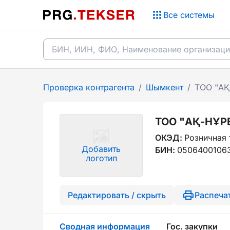
Все системы
Проверка контрагента
/
Шымкент
/
ТОО "А
ТОО "АҚ-НҰР
ОКЭД:
Розничная 
Добавить
БИН:
0506400106
логотип
Редактировать / скрыть
Распеча
Сводная информация
Гос. закупки