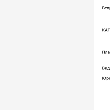
Вто
КА
Пла
Вид
Юри