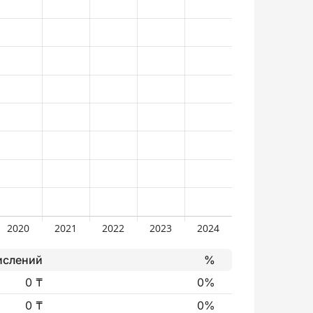
ислений
%
0 ₸
0%
0 ₸
0%