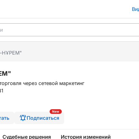
Ви
Қ-НҰРЕМ"
ЕМ"
торговля через сетевой маркетинг
31
New
тать
Подписаться
Судебные решения
История изменений