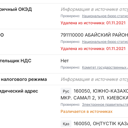
ричный ОКЭД
Информация в источнике отс
Проверено:
Национальное бюро статист
Удалена из источника: 01.11.2021
ТО
791110000 АБАЙСКИЙ РАЙО
Проверено:
Национальное бюро статист
Удалена из источника: 01.11.2021
тельщик НДС
Нет
Проверено:
Комитет государственных
 налогового режима
Информация в источнике отс
дический адрес
160050, ЮЖНО-КАЗАХ
Рус
МКР. САМАЛ 2, УЛ. КИЕВСКА
Проверено:
Электронное правительст
Различается в источниках
160050, ОҢТҮСТІК ҚА
Қаз