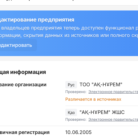
актирование предприятия
 владельцев предприятия теперь доступен функционал 
ормации, скрытия данных из источников или полного с
едактировать
щая информация
вание организации
ТОО "АҚ-НҰРЕМ"
Рус
Проверено:
Электронное правительст
Различается в источниках
"АҚ-НҰРЕМ" ЖШС
Қаз
Проверено:
Электронное правительст
вичная регистрация
10.06.2005