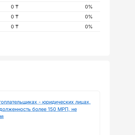
0 ₸
0%
0 ₸
0%
0 ₸
0%
гоплательщиках - юридических лицах,
долженность более 150 МРП, не
ия