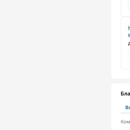
Бла
В
Ком