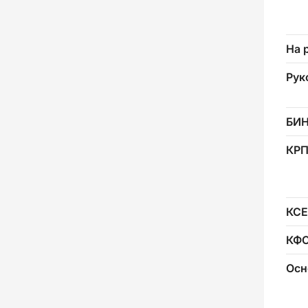
На 
Рук
БИ
КР
КСЕ
КФ
Осн