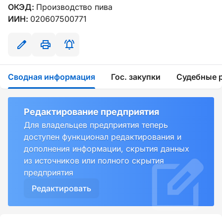
ОКЭД:
Производство пива
ИИН:
020607500771
Сводная информация
Гос. закупки
Судебные 
Редактирование предприятия
Для владельцев предприятия теперь
доступен функционал редактирования и
дополнения информации, скрытия данных
из источников или полного скрытия
предприятия
Редактировать