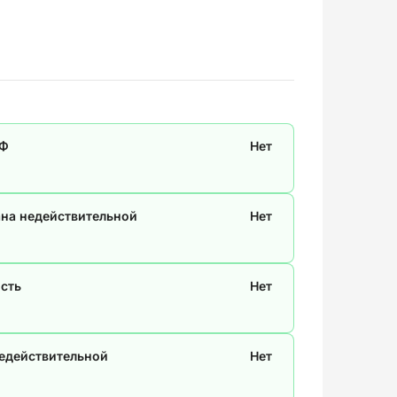
СФ
Нет
ана недействительной
Нет
сть
Нет
недействительной
Нет