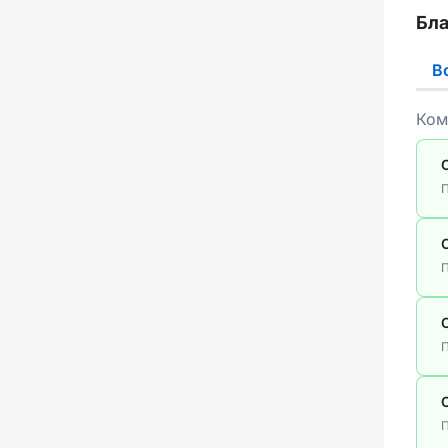
Бла
В
Ком
П
П
П
П