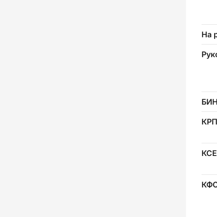
На 
Рук
БИ
КР
КСЕ
КФ