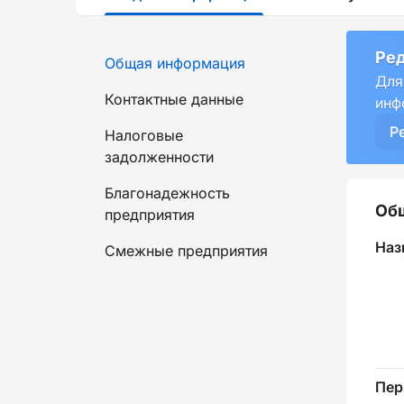
Ред
Общая информация
Для
Контактные данные
инф
Р
Налоговые
задолженности
Благонадежность
Об
предприятия
Наз
Смежные предприятия
Пер