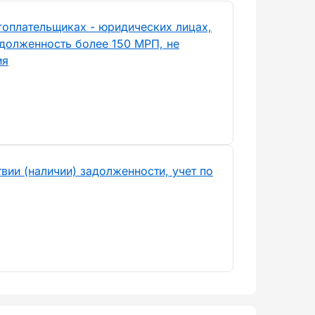
гоплательщиках - юридических лицах,
долженность более 150 МРП, не
ия
вии (наличии) задолженности, учет по