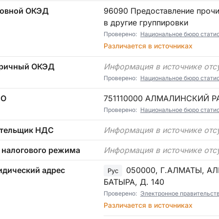
овной ОКЭД
96090 Предоставление прочих индивидуальных услуг, не включенных
в другие группировки
Проверено:
Национальное бюро стати
Различается в источниках
ричный ОКЭД
Информация в источнике отс
Проверено:
Национальное бюро стати
ТО
751110000 АЛМАЛИНСКИЙ 
Проверено:
Национальное бюро стати
тельщик НДС
Информация в источнике отс
 налогового режима
Информация в источнике отс
дический адрес
050000, Г.АЛМАТЫ, А
Рус
БАТЫРА, Д. 140
Проверено:
Электронное правительст
Различается в источниках