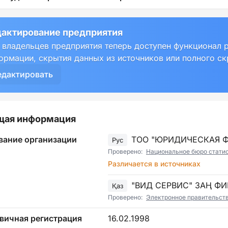
актирование предприятия
 владельцев предприятия теперь доступен функционал 
ормации, скрытия данных из источников или полного с
едактировать
щая информация
вание организации
ТОО "ЮРИДИЧЕСКАЯ Ф
Рус
Проверено:
Национальное бюро статист
Различается в источниках
"ВИД СЕРВИС" ЗАҢ Ф
Қаз
Проверено:
Электронное правительст
вичная регистрация
16.02.1998