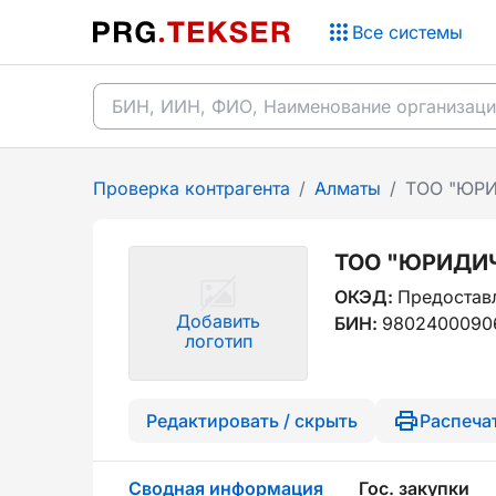
Все системы
Проверка контрагента
/
Алматы
/
ТОО "ЮР
ТОО "ЮРИДИ
ОКЭД:
Предоставл
Добавить
БИН:
9802400090
логотип
Редактировать / скрыть
Распеча
Сводная информация
Гос. закупки