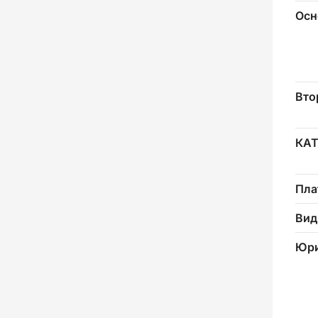
Осн
Вто
КА
Пла
Вид
Юри