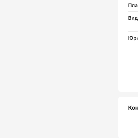
Пла
Вид
Юри
Ко