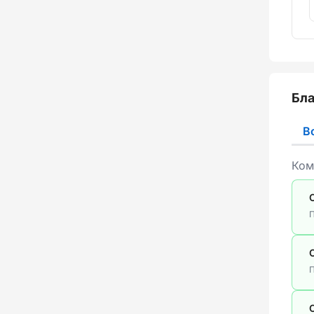
Бла
В
Ком
П
П