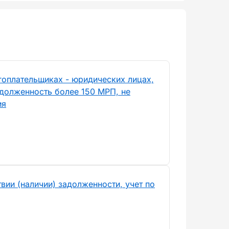
гоплательщиках - юридических лицах,
долженность более 150 МРП, не
ия
вии (наличии) задолженности, учет по