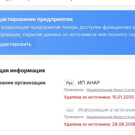
актирование предприятия
 владельцев предприятия теперь доступен функционал 
ормации, скрытия данных из источников или полного с
едактировать
щая информация
вание организации
ИП АНАР
Рус
Проверено:
Национальное бюро стати
Удалена из источника: 15.01.2025
Информация в источник
Қаз
Проверено:
Национальное бюро статист
Удалена из источника: 28.06.201