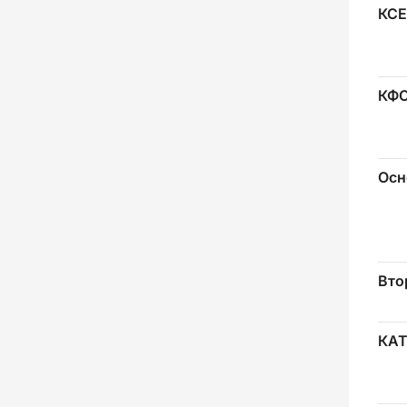
КСЕ
КФ
Осн
Вто
КА