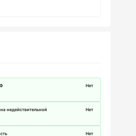
СФ
Нет
ана недействительной
Нет
сть
Нет