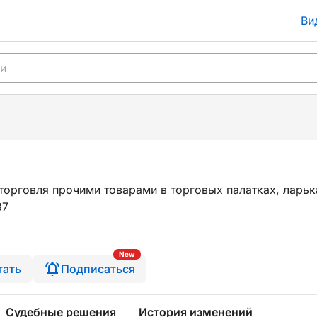
Ви
торговля прочими товарами в торговых палатках, ларьк
87
New
тать
Подписаться
Судебные решения
История изменений