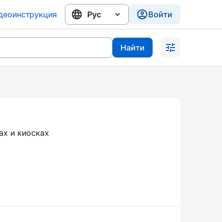
деоинструкция
Войти
Найти
ах и киосках