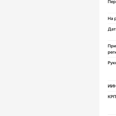
Пер
На 
Дат
При
рег
Рук
ИИ
КР