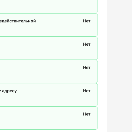
недействительной
Нет
Нет
Нет
у адресу
Нет
Нет