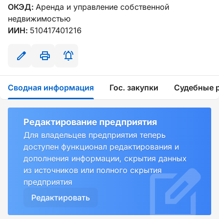
ОКЭД:
Аренда и управление собственной
недвижимостью
ИИН:
510417401216
Сводная информация
Гос. закупки
Судебные 
Редактирование предприятия
Для владельцев предприятия теперь
доступен функционал редактирования и
дополнения информации, скрытия данных
из источников или полного скрытия
предприятия
Редактировать