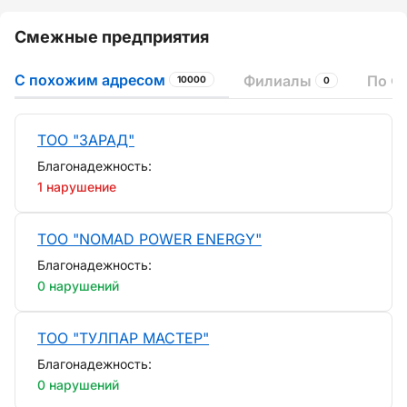
Смежные предприятия
С похожим адресом
Филиалы
По Ф
10000
0
ТОО "ЗАРАД"
Благонадежность:
1 нарушение
ТОО "NOMAD POWER ENERGY"
Благонадежность:
0 нарушений
ТОО "ТУЛПАР МАСТЕР"
Благонадежность:
0 нарушений