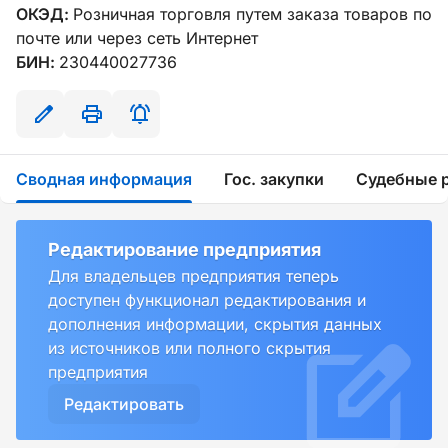
ОКЭД:
Розничная торговля путем заказа товаров по
почте или через сеть Интернет
БИН:
230440027736
Сводная информация
Гос. закупки
Судебные 
Редактирование предприятия
Для владельцев предприятия теперь
доступен функционал редактирования и
дополнения информации, скрытия данных
из источников или полного скрытия
предприятия
Редактировать