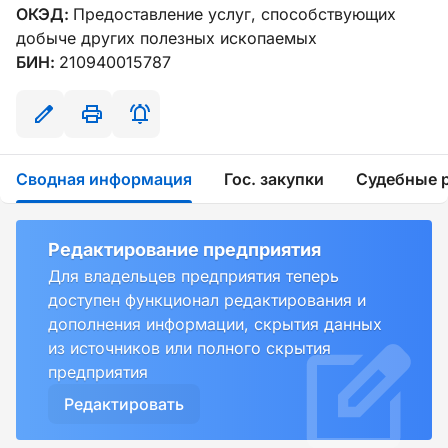
ОКЭД:
Предоставление услуг, способствующих
добыче других полезных ископаемых
БИН:
210940015787
Сводная информация
Гос. закупки
Судебные 
Редактирование предприятия
Для владельцев предприятия теперь
доступен функционал редактирования и
дополнения информации, скрытия данных
из источников или полного скрытия
предприятия
Редактировать