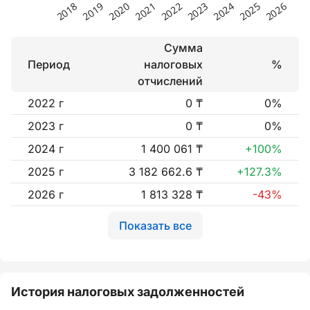
Сумма
Период
налоговых
%
отчислений
2022 г
0 ₸
0%
2023 г
0 ₸
0%
2024 г
1 400 061 ₸
+100%
2025 г
3 182 662.6 ₸
+127.3%
2026 г
1 813 328 ₸
-43%
Показать все
История налоговых задолженностей