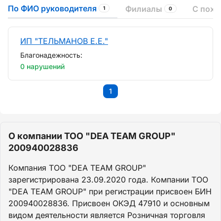
По ФИО руководителя
Филиалы
С пох
1
0
ИП "ТЕЛЬМАНОВ Е.Е."
Благонадежность:
0 нарушений
1
О компании ТОО "DEA TEAM GROUP"
200940028836
Компания ТОО "DEA TEAM GROUP"
зарегистрирована 23.09.2020 года. Компании ТОО
"DEA TEAM GROUP" при регистрации присвоен БИН
200940028836. Присвоен ОКЭД 47910 и основным
видом деятельности является Розничная торговля