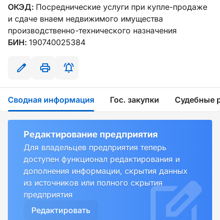
ОКЭД:
Посреднические услуги при купле-продаже
и сдаче внаем недвижимого имущества
производственно-технического назначения
БИН:
190740025384
Сводная информация
Гос. закупки
Судебные 
Редактирование предприятия
Для владельцев предприятия теперь
доступен функционал редактирования и
дополнения информации, скрытия данных
из источников или полного скрытия
предприятия
Редактировать