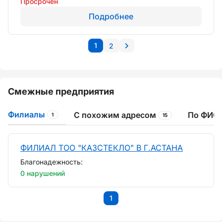
Просрочен
Подробнее
1
2
Смежные предприятия
Филиалы
С похожим адресом
По ФИО 
1
15
ФИЛИАЛ ТОО "КАЗСТЕКЛО" В Г.АСТАНА
Благонадежность:
0 нарушений
1