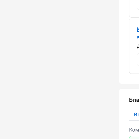
Бла
В
Ком