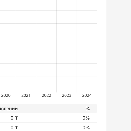
ислений
%
0 ₸
0%
0 ₸
0%