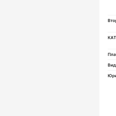
Вто
КА
Пла
Вид
Юри