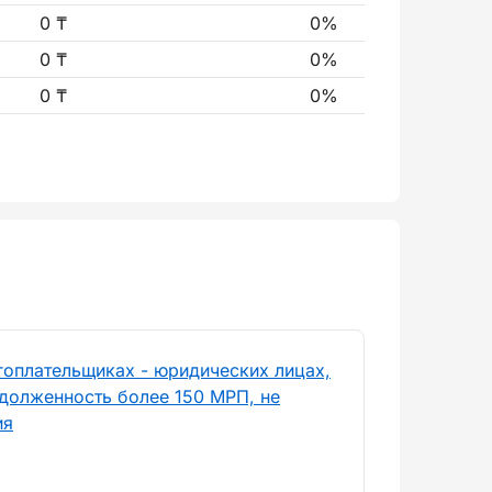
0 ₸
0%
0 ₸
0%
0 ₸
0%
гоплательщиках - юридических лицах,
долженность более 150 МРП, не
ия