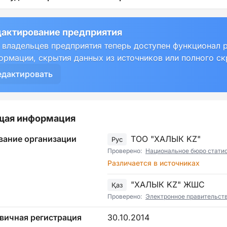
актирование предприятия
 владельцев предприятия теперь доступен функционал 
ормации, скрытия данных из источников или полного с
едактировать
щая информация
вание организации
ТОО "ХАЛЫК KZ"
Рус
Проверено:
Национальное бюро статист
Различается в источниках
"ХАЛЫК KZ" ЖШС
Қаз
Проверено:
Электронное правительст
вичная регистрация
30.10.2014