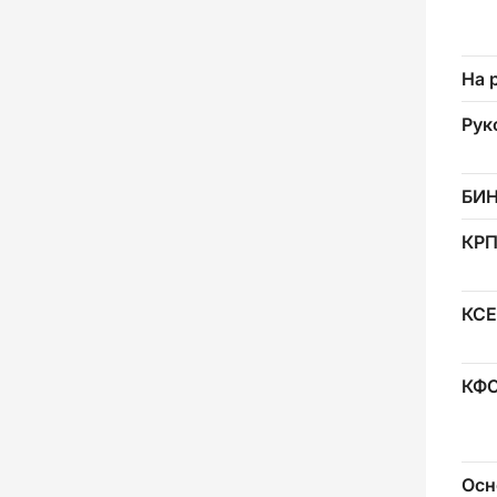
На 
Рук
БИ
КР
КСЕ
КФ
Осн