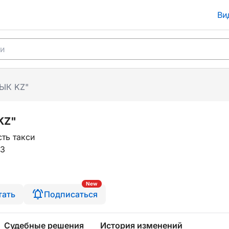
Ви
ЫК KZ"
KZ"
ть такси
33
New
тать
Подписаться
Судебные решения
История изменений