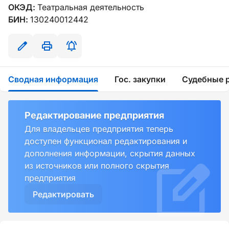
ОКЭД:
Театральная деятельность
БИН:
130240012442
Сводная информация
Гос. закупки
Судебные 
Редактирование предприятия
Для владельцев предприятия теперь
доступен функционал редактирования и
дополнения информации, скрытия данных
из источников или полного скрытия
предприятия
Редактировать