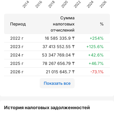
Сумма
Период
налоговых
%
отчислений
2022 г
16 585 335.9 ₸
+254%
2023 г
37 413 552.55 ₸
+125.6%
2024 г
53 347 769.04 ₸
+42.6%
2025 г
78 267 656.79 ₸
+46.7%
2026 г
21 015 645.7 ₸
-73.1%
Показать все
История налоговых задолженностей