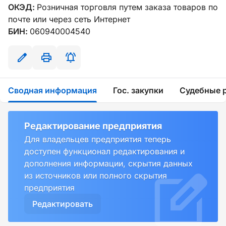
ОКЭД:
Розничная торговля путем заказа товаров по
почте или через сеть Интернет
БИН:
060940004540
Сводная информация
Гос. закупки
Судебные 
Редактирование предприятия
Для владельцев предприятия теперь
доступен функционал редактирования и
дополнения информации, скрытия данных
из источников или полного скрытия
предприятия
Редактировать