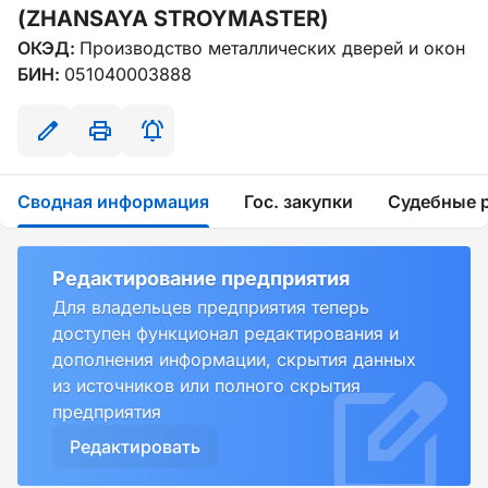
(ZHANSAYA STROYMASTER)
ОКЭД:
Производство металлических дверей и окон
БИН:
051040003888
Сводная информация
Гос. закупки
Судебные 
Редактирование предприятия
Для владельцев предприятия теперь
доступен функционал редактирования и
дополнения информации, скрытия данных
из источников или полного скрытия
предприятия
Редактировать