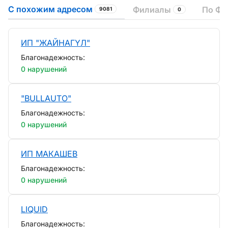
С похожим адресом
Филиалы
По ФИ
9081
0
ИП "ЖАЙНАГҮЛ"
Благонадежность:
0 нарушений
"BULLAUTO"
Благонадежность:
0 нарушений
ИП МАКАШЕВ
Благонадежность:
0 нарушений
LIQUID
Благонадежность: