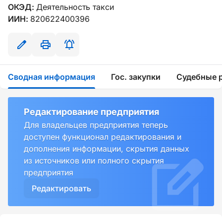
ОКЭД:
Деятельность такси
ИИН:
820622400396
Сводная информация
Гос. закупки
Судебные 
Редактирование предприятия
Для владельцев предприятия теперь
доступен функционал редактирования и
дополнения информации, скрытия данных
из источников или полного скрытия
предприятия
Редактировать