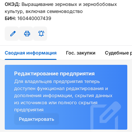
ОКЭД:
Выращивание зерновых и зернобобовых
культур, включая семеноводство
БИН:
160440007439
Сводная информация
Гос. закупки
Судебные 
Редактирование предприятия
Для владельцев предприятия теперь
доступен функционал редактирования и
дополнения информации, скрытия данных
из источников или полного скрытия
предприятия
Редактировать