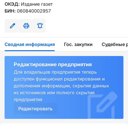
ОКЭД:
Издание газет
БИН:
060840002957
Сводная информация
Гос. закупки
Судебные 
Редактирование предприятия
Для владельцев предприятия теперь
доступен функционал редактирования и
дополнения информации, скрытия данных
из источников или полного скрытия
предприятия
Редактировать