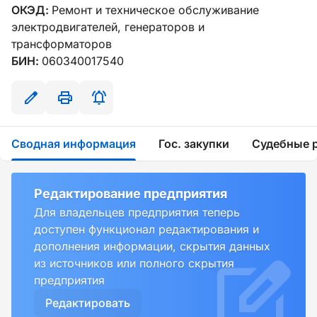
ОКЭД:
Ремонт и техническое обслуживание
электродвигателей, генераторов и
трансформаторов
БИН:
060340017540
Сводная информация
Гос. закупки
Судебные 
Редактирование предприятия
Для владельцев предприятия теперь
доступен функционал редактирования и
дополнения информации, скрытия данных
из источников или полного скрытия
предприятия
Редактировать