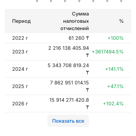
Сумма
Период
налоговых
%
отчислений
2022 г
61 260 ₸
+100%
2 216 138 405.94
2023 г
+3617494.5%
₸
5 343 708 819.24
2024 г
+141.1%
₸
7 862 951 014.15
2025 г
+47.1%
₸
15 914 271 420.8
2026 г
+102.4%
₸
Показать все