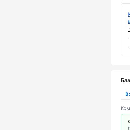
Бла
В
Ком
П