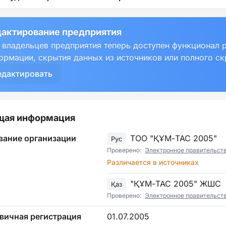
актирование предприятия
 владельцев предприятия теперь доступен функционал 
ормации, скрытия данных из источников или полного с
едактировать
щая информация
вание организации
ТОО "ҚҰМ-ТАС 2005"
Рус
Проверено:
Электронное правительст
Различается в источниках
"ҚҰМ-ТАС 2005" ЖШС
Қаз
Проверено:
Электронное правительст
вичная регистрация
01.07.2005