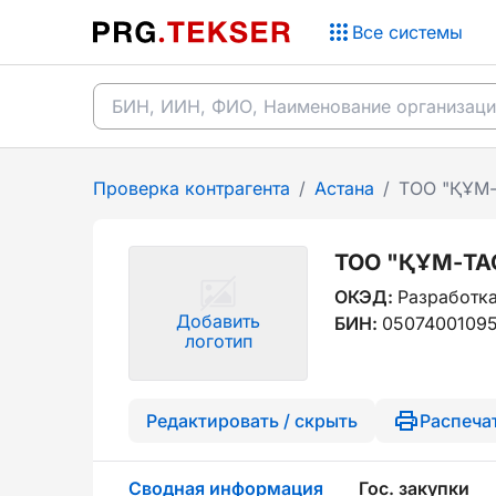
Все системы
Проверка контрагента
/
Астана
/
ТОО "ҚҰМ-
ТОО "ҚҰМ-ТА
ОКЭД:
Разработка
Добавить
БИН:
0507400109
логотип
Редактировать / скрыть
Распеча
Сводная информация
Гос. закупки