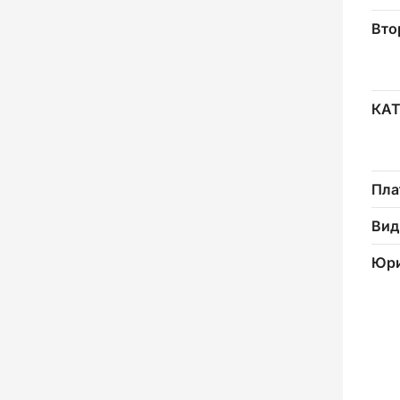
Вто
КА
Пла
Вид
Юри