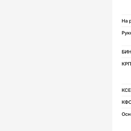
На 
Рук
БИ
КР
КСЕ
КФ
Осн