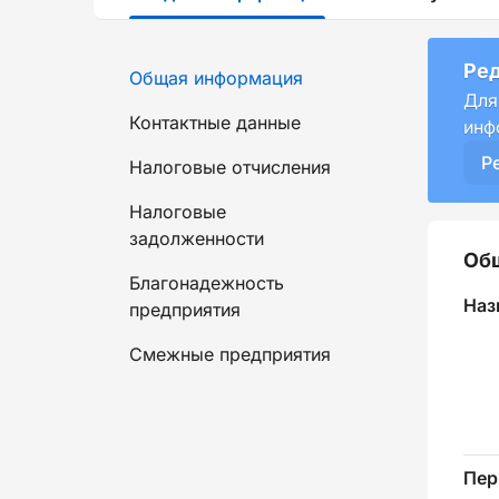
Ред
Общая информация
Для
Контактные данные
инф
Р
Налоговые отчисления
Налоговые
задолженности
Об
Благонадежность
Наз
предприятия
Смежные предприятия
Пер