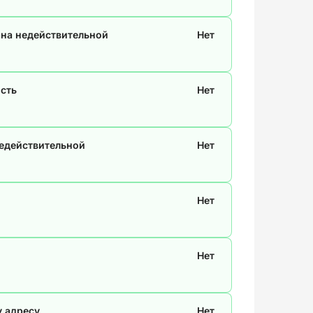
ана недействительной
Нет
сть
Нет
недействительной
Нет
Нет
Нет
у адресу
Нет