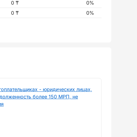
0 ₸
0%
0 ₸
0%
гоплательщиках - юридических лицах,
долженность более 150 МРП, не
ия