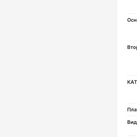
Осн
Вто
КА
Пла
Вид