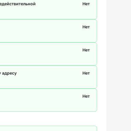
недействительной
Нет
Нет
Нет
у адресу
Нет
Нет