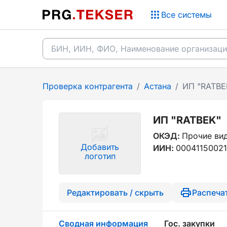
Все системы
Проверка контрагента
/
Астана
/
ИП "RATBE
ИП "RATBEK"
ОКЭД:
Прочие ви
Добавить
ИИН:
0004115002
логотип
Редактировать / скрыть
Распеча
Сводная информация
Гос. закупки