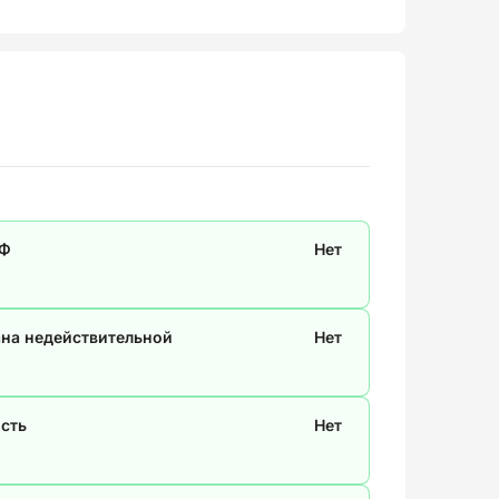
СФ
Нет
ана недействительной
Нет
сть
Нет