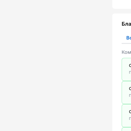
Бла
В
Ком
П
П
П