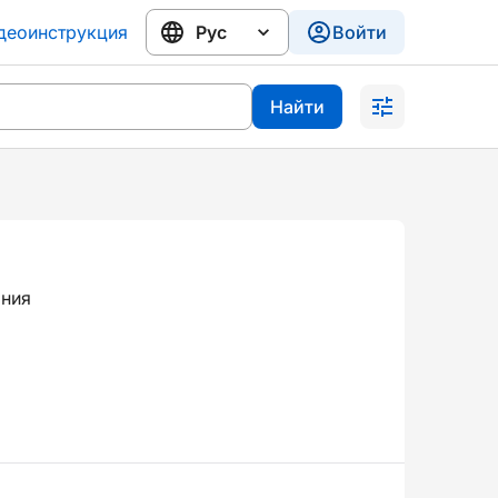
деоинструкция
Войти
Найти
ания