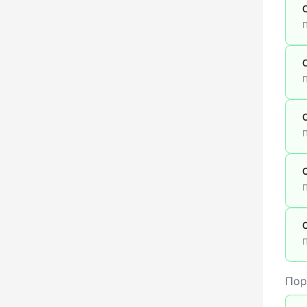
П
П
П
П
П
Пор