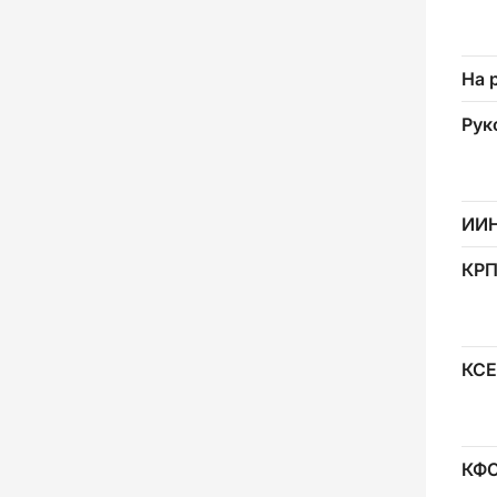
На 
Рук
ИИ
КР
КСЕ
КФ