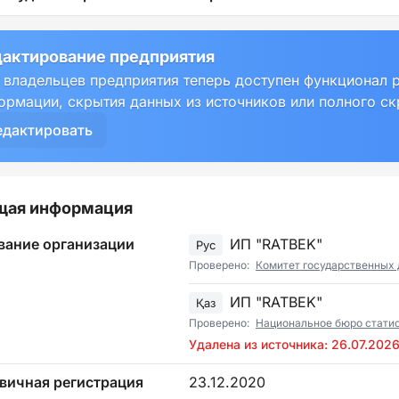
актирование предприятия
 владельцев предприятия теперь доступен функционал 
ормации, скрытия данных из источников или полного с
едактировать
щая информация
вание организации
ИП "RATBEK"
Рус
Проверено:
Комитет государственных 
ИП "RATBEK"
Қаз
Проверено:
Национальное бюро стати
Удалена из источника: 26.07.202
вичная регистрация
23.12.2020