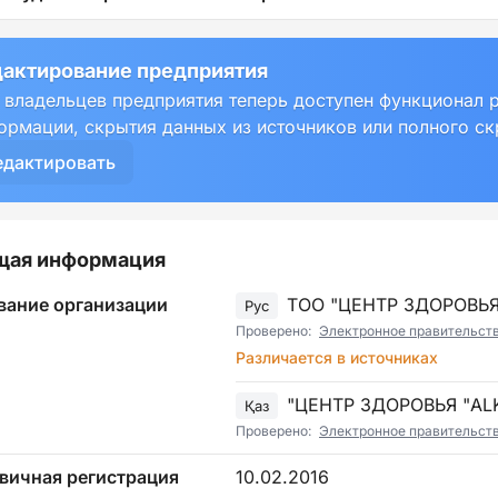
актирование предприятия
 владельцев предприятия теперь доступен функционал 
ормации, скрытия данных из источников или полного с
едактировать
щая информация
вание организации
ТОО "ЦЕНТР ЗДОРОВЬЯ
Рус
Проверено:
Электронное правительст
Различается в источниках
"ЦЕНТР ЗДОРОВЬЯ "A
Қаз
Проверено:
Электронное правительст
вичная регистрация
10.02.2016