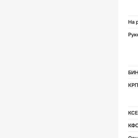
На 
Рук
БИ
КР
КСЕ
КФ