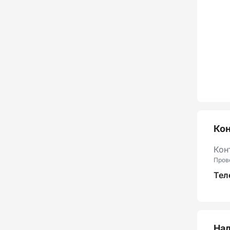
Ко
Кон
Пров
Тел
Нал