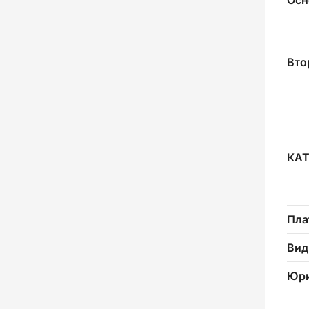
Осн
Вто
КА
Пла
Вид
Юри