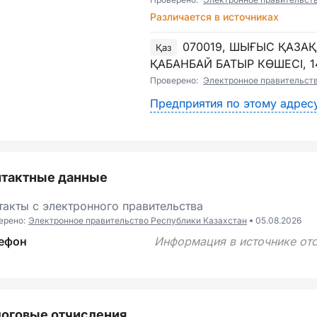
Различается в источниках
070019, ШЫҒЫС ҚАЗА
Қаз
ҚАБАНБАЙ БАТЫР КӨШЕСІ, 1
Проверено:
Электронное правительст
Предприятия по этому адрес
нтактные данные
такты с электронного правительства
ерено:
Электронное правительство Республики Казахстан
05.08.2026
ефон
Информация в источнике отс
оговые отчисления