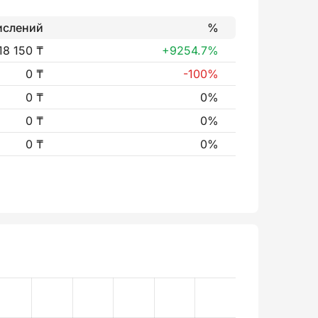
ислений
%
18 150 ₸
+9254.7%
0 ₸
-100%
0 ₸
0%
0 ₸
0%
0 ₸
0%