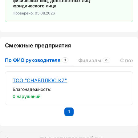
физических лиц, должностных лиц
юридического лица
Проверено:
05.08.2026
Смежные предприятия
По ФИО руководителя
Филиалы
С пох
1
0
ТОО "СНАБПЛЮС.KZ"
Благонадежность:
0 нарушений
1