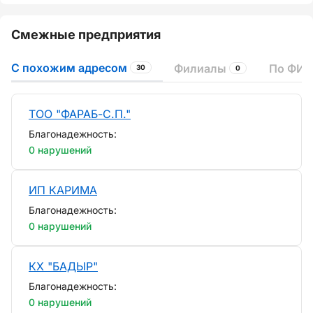
Смежные предприятия
С похожим адресом
Филиалы
По ФИО
30
0
ТОО "ФАРАБ-С.П."
Благонадежность:
0 нарушений
ИП КАРИМА
Благонадежность:
0 нарушений
КХ "БАДЫР"
Благонадежность:
0 нарушений