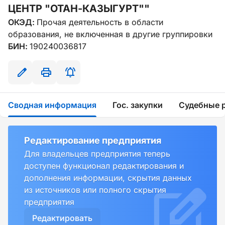
ЦЕНТР "ОТАН-КАЗЫГУРТ""
ОКЭД:
Прочая деятельность в области
образования, не включенная в другие группировки
БИН:
190240036817
Сводная информация
Гос. закупки
Судебные 
Редактирование предприятия
Для владельцев предприятия теперь
доступен функционал редактирования и
дополнения информации, скрытия данных
из источников или полного скрытия
предприятия
Редактировать