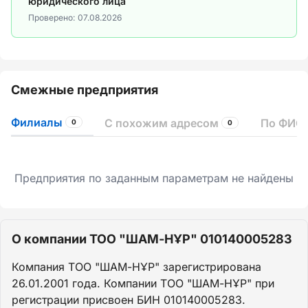
юридического лица
Проверено:
07.08.2026
Смежные предприятия
Филиалы
С похожим адресом
По ФИО 
0
0
Предприятия по заданным параметрам не найдены
О компании ТОО "ШАМ-НҰР" 010140005283
Компания ТОО "ШАМ-НҰР" зарегистрирована
26.01.2001 года. Компании ТОО "ШАМ-НҰР" при
регистрации присвоен БИН 010140005283.