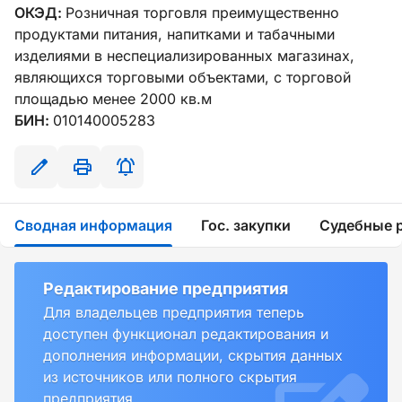
ОКЭД:
Розничная торговля преимущественно
продуктами питания, напитками и табачными
изделиями в неспециализированных магазинах,
являющихся торговыми объектами, с торговой
площадью менее 2000 кв.м
БИН:
010140005283
Сводная информация
Гос. закупки
Судебные 
Редактирование предприятия
Для владельцев предприятия теперь
доступен функционал редактирования и
дополнения информации, скрытия данных
из источников или полного скрытия
предприятия