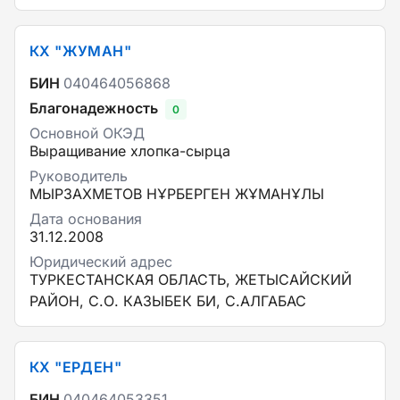
КХ "ЖУМАН"
БИН
040464056868
Благонадежность
0
Основной ОКЭД
Выращивание хлопка-сырца
Руководитель
МЫРЗАХМЕТОВ НҰРБЕРГЕН ЖҰМАНҰЛЫ
Дата основания
31.12.2008
Юридический адрес
ТУРКЕСТАНСКАЯ ОБЛАСТЬ, ЖЕТЫСАЙСКИЙ
РАЙОН, С.О. КАЗЫБЕК БИ, С.АЛГАБАС
КХ "ЕРДЕН"
БИН
040464053351