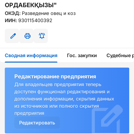
ОРДАБЕКҚЫЗЫ"
ОКЭД:
Разведение овец и коз
ИИН:
930115400392
Сводная информация
Гос. закупки
Судебные 
Редактирование предприятия
Для владельцев предприятия теперь
доступен функционал редактирования и
дополнения информации, скрытия данных
из источников или полного скрытия
предприятия
Редактировать