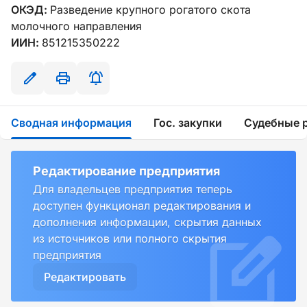
ОКЭД:
Разведение крупного рогатого скота
молочного направления
ИИН:
851215350222
Сводная информация
Гос. закупки
Судебные 
Редактирование предприятия
Для владельцев предприятия теперь
доступен функционал редактирования и
дополнения информации, скрытия данных
из источников или полного скрытия
предприятия
Редактировать