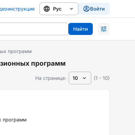
деоинструкция
Войти
Найти
ных программ
визионных программ
На странице:
10
(1 - 10)
х программ