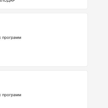
АВЛОДАР
х программ
х программ