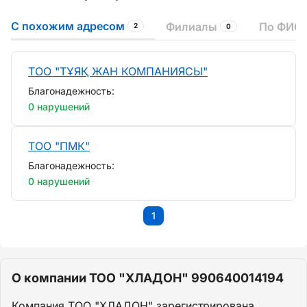
С похожим адресом
Филиалы
По ФИО 
2
0
ТОО "ТҰЯҚ ЖАН КОМПАНИЯСЫ"
Благонадежность:
0 нарушений
ТОО "ПМК"
Благонадежность:
0 нарушений
1
О компании ТОО "ХЛАДОН" 990640014194
Компания ТОО "ХЛАДОН" зарегистрирована